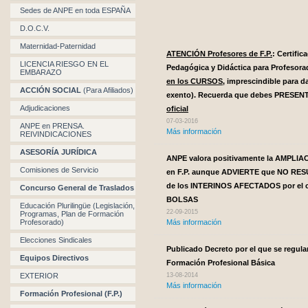
Sedes de ANPE en toda ESPAÑA
D.O.C.V.
Maternidad-Paternidad
ATENCIÓN Profesores de F.P.
: Certifi
LICENCIA RIESGO EN EL
Pedagógica y Didáctica para Profesor
EMBARAZO
en los CURSOS
, imprescindible para 
ACCIÓN SOCIAL
(Para Afiliados)
exento). Recuerda que debes PRESEN
Adjudicaciones
oficial
07-03-2016
ANPE en PRENSA.
Más información
REIVINDICACIONES
ASESORÍA JURÍDICA
ANPE valora positivamente la AMPLI
Comisiones de Servicio
en F.P. aunque ADVIERTE que NO RE
de los INTERINOS AFECTADOS por el 
Concurso General de Traslados
BOLSAS
Educación Plurilingüe (Legislación,
22-09-2015
Programas, Plan de Formación
Profesorado)
Más información
Elecciones Sindicales
Publicado Decreto por el que se regula
Equipos Directivos
Formación Profesional Básica
EXTERIOR
13-08-2014
Más información
Formación Profesional (F.P.)