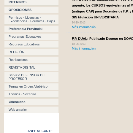
INTERINOS
urgente, los CURSOS equivalentes a
OPOSICIONES
(antiguo CAP) para Docentes de F.P. y 
SIN titulación UNIVERSITARIA
Permisos - Licencias -
Excedencias - Permutas - Bajas
16-10-2013
Más información
Preferencia Provincial
Programas Educativos
F.P. DUAL
: Publicado Decreto en DOV
Recursos Educativos
18-06-2013
Más información
RELIGIÓN
Retribuciones
REVISTA DIGITAL
Servicio DEFENSOR DEL
PROFESOR
Temas en Orden Alfabético
Trienios - Sexenios
Valenciano
Web anterior
ANPE ALICANTE