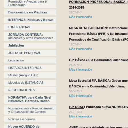
Formación y Ayudas para el
FORMACIÓN PROFESIONAL BÁSICA:
Profesorado
2014-2015
Funcionarios en Prácticas
25-07-2014
Más información
INTERINOS: Noticias y Bolsas
ITINERANCIAS
MESA DE NEGOCIACIÓN: Instrucciones
Profesional Básica (FPB) y las Instruc
JORNADA CONTINUA:
materiales y otras informaciones
Formativos de Cualificación Básica (P
15-07-2014
Jubilación
Más información
JUNTA DE PERSONAL
F.P. Básica en la Comunidad Valenciana
Legislación
26-05-2014
LISTADOS INTERINOS
Más información
Máster (Antiguo CAP)
Mesa Sectorial
F.P. BÁSICA
: Orden que 
Modelos de INSTANCIAS
BÁSICA en la Comunidad Valenciana
NEGOCIACIONES
30-04-2014
Más información
NORMATIVA para Cada Nivel
Educativo. Horarios. Ratios
F.P. DUAL
: Publicada nueva NORMATI
Normativa sobre Funcionamiento
y Organización de Centros
20-01-2014
Más información
Noticias Generales
Nuevo ACUERDO de
ANPE pide a la Administración que org