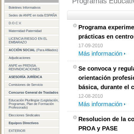
Programas Educati
Boletines Informativos
Sedes de ANPE en toda ESPAÑA
D.O.C.V.
Programa experimen
Maternidad-Paternidad
prácticas en centr
LICENCIA RIESGO EN EL
EMBARAZO
17-09-2010
ACCIÓN SOCIAL
(Para Afiliados)
Más información
Adjudicaciones
ANPE en PRENSA.
Se convoca y regul
REIVINDICACIONES
orientación profesi
ASESORÍA JURÍDICA
Comisiones de Servicio
básica, durante el 
Concurso General de Traslados
12-08-2010
Educación Plurilingüe (Legislación,
Más información
Programas, Plan de Formación
Profesorado)
Elecciones Sindicales
Resolucion de la c
Equipos Directivos
PROA y PASE
EXTERIOR