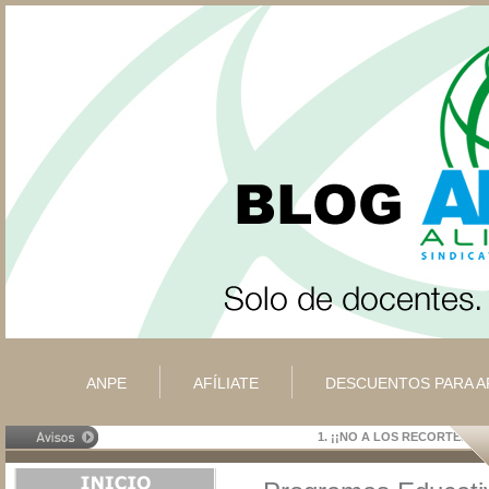
ANPE
AFÍLIATE
DESCUENTOS PARA A
1.
¡¡NO A LOS RECORTES!!
2.
¡