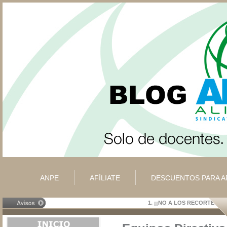
ANPE
AFÍLIATE
DESCUENTOS PARA A
1.
¡¡NO A LOS RECORTES!!
2.
¡