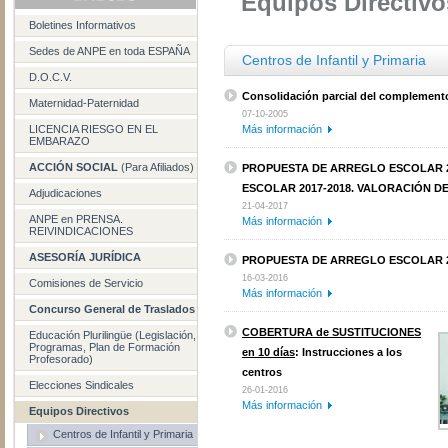
Equipos Directivo
Boletines Informativos
Sedes de ANPE en toda ESPAÑA
Centros de Infantil y Primaria
D.O.C.V.
Consolidación parcial del complemento 
Maternidad-Paternidad
07-10-2005
LICENCIA RIESGO EN EL
Más información
EMBARAZO
ACCIÓN SOCIAL
(Para Afiliados)
PROPUESTA DE ARREGLO ESCOLAR 2
ESCOLAR 2017-2018. VALORACIÓN DE
Adjudicaciones
21-04-2017
ANPE en PRENSA.
Más información
REIVINDICACIONES
ASESORÍA JURÍDICA
PROPUESTA DE ARREGLO ESCOLAR 20
16-03-2016
Comisiones de Servicio
Más información
Concurso General de Traslados
COBERTURA de SUSTITUCIONES
Educación Plurilingüe (Legislación,
Programas, Plan de Formación
en 10 días
: Instrucciones a los
Profesorado)
centros
Elecciones Sindicales
26-01-2016
Más información
Equipos Directivos
Centros de Infantil y Primaria