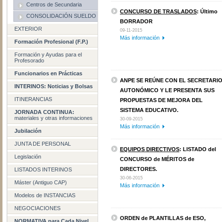
Centros de Secundaria
CONCURSO DE TRASLADOS
: Último
CONSOLIDACIÓN SUELDO
BORRADOR
EXTERIOR
09-11-2015
Más información
Formación Profesional (F.P.)
Formación y Ayudas para el
Profesorado
Funcionarios en Prácticas
ANPE SE REÚNE CON EL SECRETARI
INTERINOS: Noticias y Bolsas
AUTONÓMICO Y LE PRESENTA SUS
ITINERANCIAS
PROPUESTAS DE MEJORA DEL
SISTEMA EDUCATIVO.
JORNADA CONTINUA:
materiales y otras informaciones
30-09-2015
Más información
Jubilación
JUNTA DE PERSONAL
EQUIPOS DIRECTIVOS
: LISTADO del
Legislación
CONCURSO de MÉRITOS de
DIRECTORES.
LISTADOS INTERINOS
30-06-2015
Máster (Antiguo CAP)
Más información
Modelos de INSTANCIAS
NEGOCIACIONES
ORDEN de PLANTILLAS de ESO,
NORMATIVA para Cada Nivel